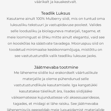
väärikalt ja kauakestvalt.
Teadlik Luksus
Kasutame ainult 100% Mulberry siidi, mis on tuntud oma
luksusliku tekstuuri ja vastupidavuse poolest. Valides
selle loodusliku ja biolaguneva materjali, tagame, et
meie loomingust ei õhku mitte ainult elegantsi, vaid see
on kooskõlas ka säästvate tavadega. Mooruspuu siid on
toodetud minimaalse keskkonnamõjuga, mistõttu on
see vastutustundlik valik teadliku luksuse jaoks.
Jäätmevaba tootmine
Me läheneme siidile kui erakordselt väärtuslikule
materjalile ja oleme pühendunud selle
vastutustundlikule kasutamisele. Iga kangatükki
kasutatakse täielikult ära, lisades siidijääke
väiksematesse kujundustesse või aksessuaaridesse,
tagades, et midagi ei lähe raisku. See jäätmevaba
lähenemisviis peegeldab meie lugupidamist materjalide