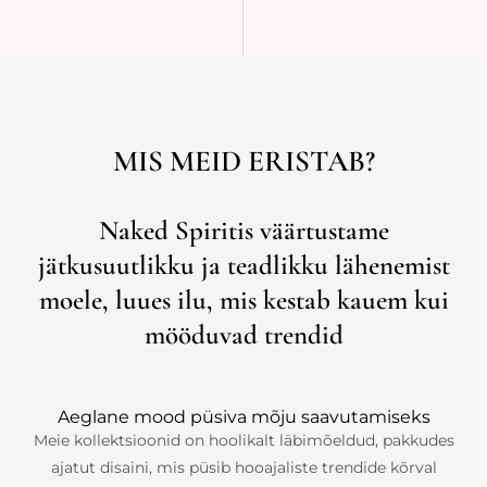
MIS MEID ERISTAB?
Naked Spiritis väärtustame
jätkusuutlikku ja teadlikku lähenemist
moele, luues ilu, mis kestab kauem kui
mööduvad trendid
Aeglane mood püsiva mõju saavutamiseks
Meie kollektsioonid on hoolikalt läbimõeldud, pakkudes
ajatut disaini, mis püsib hooajaliste trendide kõrval