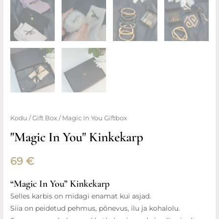
Magic
Kodu
/
Gift Box
/ Magic In You Giftbox
In
"Magic In You" Kinkekarp
You
Giftbox
69
€
kogus
“Magic In You” Kinkekarp
Selles karbis on midagi enamat kui asjad.
Siia on peidetud pehmus, põnevus, ilu ja kohalolu.