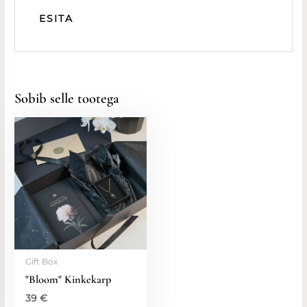
Sobib selle tootega
Gift Box
"Bloom" Kinkekarp
39
€