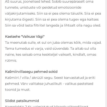
A5 suurus, joonelised lehed. Sobib suurepäraselt oma
tunnete, unistuste või peidetud emotsioonide
väljakirjutamiseks. Siin sa ei pea olema täiuslik. Siia ei pea
kirjutama õigesti. Siin sa ei pea olema tugev ega kaitses
Siin sa võid lasta filtritel langeda ja lihtsalt olla nagu oled.
Kaelaehe "Vaikuse Vägi"
Ta meenutab sulle, et sul on juba olemas kõik, mida vajad.
Tema tumedus ei varja, vaid süvendab. Ta aitab sul olla
naine, kes seisab oma keskteljel vaikselt, kindlalt, omas
rütmis.
Kašmiirvillasegu pehmed sokid
Kašmiiri / villa / akrüüli segu. Seest karvastatud ja eriti
pehmed. Värv valitakse juhuslikult - valikus pastelsed
toonid ja must.
Siidist patsikummid
Komplektis 2 tk, valmistatud kõrgekvaliteedilisest